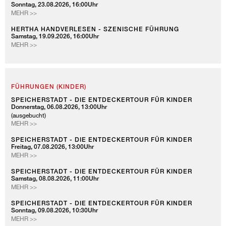
Sonntag, 23.08.2026, 16:00Uhr
HERTHA
MEHR >>
HANDVERLESEN
-
HERTHA HANDVERLESEN - SZENISCHE FÜHRUNG
Samstag, 19.09.2026, 16:00Uhr
SZENISCHE
HERTHA
MEHR >>
FÜHRUNG
HANDVERLESEN
-
SZENISCHE
FÜHRUNG
FÜHRUNGEN (KINDER)
SPEICHERSTADT - DIE ENTDECKERTOUR FÜR KINDER
Donnerstag, 06.08.2026, 13:00Uhr
(ausgebucht)
SPEICHERSTADT
MEHR >>
-
DIE
SPEICHERSTADT - DIE ENTDECKERTOUR FÜR KINDER
Freitag, 07.08.2026, 13:00Uhr
ENTDECKERTOUR
SPEICHERSTADT
MEHR >>
FÜR
-
KINDER
DIE
SPEICHERSTADT - DIE ENTDECKERTOUR FÜR KINDER
Samstag, 08.08.2026, 11:00Uhr
ENTDECKERTOUR
SPEICHERSTADT
MEHR >>
FÜR
-
KINDER
DIE
SPEICHERSTADT - DIE ENTDECKERTOUR FÜR KINDER
Sonntag, 09.08.2026, 10:30Uhr
ENTDECKERTOUR
SPEICHERSTADT
MEHR >>
FÜR