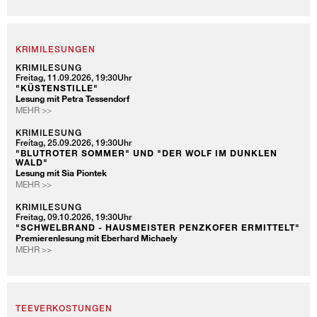
-
KINDER
DIE
ENTDECKERTOUR
FÜR
KINDER
KRIMILESUNGEN
KRIMILESUNG
Freitag, 11.09.2026, 19:30Uhr
"KÜSTENSTILLE"
Lesung mit Petra Tessendorf
KRIMILESUNG
MEHR >>
KRIMILESUNG
Freitag, 25.09.2026, 19:30Uhr
"BLUTROTER SOMMER" UND "DER WOLF IM DUNKLEN
WALD"
Lesung mit Sia Piontek
KRIMILESUNG
MEHR >>
KRIMILESUNG
Freitag, 09.10.2026, 19:30Uhr
"SCHWELBRAND - HAUSMEISTER PENZKOFER ERMITTELT"
Premierenlesung mit Eberhard Michaely
KRIMILESUNG
MEHR >>
TEEVERKOSTUNGEN