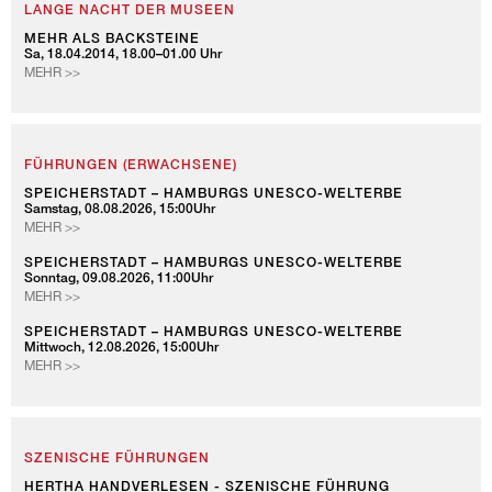
LANGE NACHT DER MUSEEN
MEHR ALS BACKSTEINE
Sa, 18.04.2014, 18.00–01.00 Uhr
MEHR >>
FÜHRUNGEN (ERWACHSENE)
SPEICHERSTADT – HAMBURGS UNESCO-WELTERBE
Samstag, 08.08.2026, 15:00Uhr
SPEICHERSTADT
MEHR >>
–
HAMBURGS
SPEICHERSTADT – HAMBURGS UNESCO-WELTERBE
Sonntag, 09.08.2026, 11:00Uhr
UNESCO-
SPEICHERSTADT
MEHR >>
WELTERBE
–
HAMBURGS
SPEICHERSTADT – HAMBURGS UNESCO-WELTERBE
Mittwoch, 12.08.2026, 15:00Uhr
UNESCO-
SPEICHERSTADT
MEHR >>
WELTERBE
–
HAMBURGS
UNESCO-
WELTERBE
SZENISCHE FÜHRUNGEN
HERTHA HANDVERLESEN - SZENISCHE FÜHRUNG