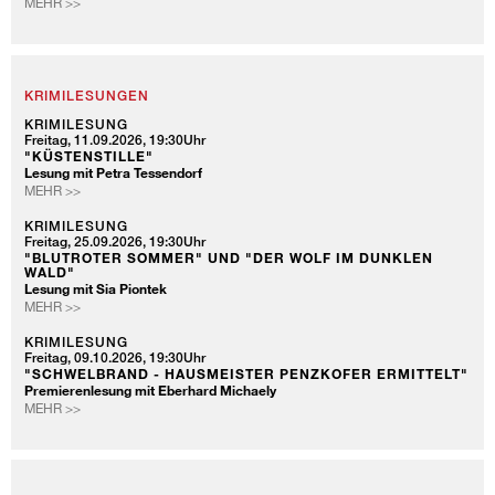
SPEICHERSTADT
MEHR >>
FÜR
-
KINDER
DIE
ENTDECKERTOUR
FÜR
KINDER
KRIMILESUNGEN
KRIMILESUNG
Freitag, 11.09.2026, 19:30Uhr
"KÜSTENSTILLE"
Lesung mit Petra Tessendorf
KRIMILESUNG
MEHR >>
KRIMILESUNG
Freitag, 25.09.2026, 19:30Uhr
"BLUTROTER SOMMER" UND "DER WOLF IM DUNKLEN
WALD"
Lesung mit Sia Piontek
KRIMILESUNG
MEHR >>
KRIMILESUNG
Freitag, 09.10.2026, 19:30Uhr
"SCHWELBRAND - HAUSMEISTER PENZKOFER ERMITTELT"
Premierenlesung mit Eberhard Michaely
KRIMILESUNG
MEHR >>