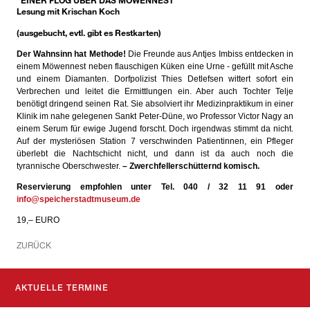
Lesung mit Krischan Koch
(ausgebucht, evtl. gibt es Restkarten)
Der Wahnsinn hat Methode!
Die Freunde aus Antjes Imbiss entdecken in
einem Möwennest neben flauschigen Küken eine Urne - gefüllt mit Asche
und einem Diamanten. Dorfpolizist Thies Detlefsen wittert sofort ein
Verbrechen und leitet die Ermittlungen ein. Aber auch Tochter Telje
benötigt dringend seinen Rat. Sie absolviert ihr Medizinpraktikum in einer
Klinik im nahe gelegenen Sankt Peter-Düne, wo Professor Victor Nagy an
einem Serum für ewige Jugend forscht. Doch irgendwas stimmt da nicht.
Auf der mysteriösen Station 7 verschwinden Patientinnen, ein Pfleger
überlebt die Nachtschicht nicht, und dann ist da auch noch die
tyrannische Oberschwester.
– Zwerchfellerschütternd komisch.
Reservierung empfohlen unter Tel. 040 / 32 11 91 oder
info@speicherstadtmuseum.de
19,– EURO
ZURÜCK
AKTUELLE TERMINE