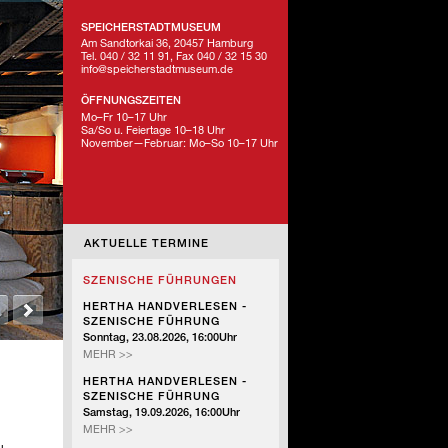
SPEICHERSTADTMUSEUM
Am Sandtorkai 36, 20457 Hamburg
Tel. 040 / 32 11 91, Fax 040 / 32 15 30
info@speicherstadtmuseum.de
ÖFFNUNGSZEITEN
Mo–Fr 10–17 Uhr
Sa/So u. Feiertage 10–18 Uhr
November—Februar: Mo–So 10–17 Uhr
AKTUELLE TERMINE
SZENISCHE FÜHRUNGEN
HERTHA HANDVERLESEN -
SZENISCHE FÜHRUNG
Sonntag, 23.08.2026, 16:00Uhr
HERTHA
MEHR >>
HANDVERLESEN
HERTHA HANDVERLESEN -
-
SZENISCHE FÜHRUNG
SZENISCHE
Samstag, 19.09.2026, 16:00Uhr
FÜHRUNG
HERTHA
MEHR >>
HANDVERLESEN