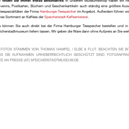
r finden Sie immer etwas Besonderes!
In unserem Museumsshop haben wir n
venirs, Postkarten, Büchern und Geschenkartikeln auch ständig eine größere Aus
Teespezialitäten der Firma
Hamburger Teespeicher
im Angebot. Außerdem führen wir
ines Sortiment an Kaffees der
Speicherstadt Kaffeerösterei
.
s können Sie auch direkt bei der Firma Hamburger Teespeicher bestellen und in
icherstadtmuseum liefern lassen. Wir geben die Ware dann ohne Aufpreis an Sie weit
 FOTOS STAMMEN VON THOMAS HAMPEL / ELBE & FLUT. BEACHTEN SIE BIT
SS DIE AUFNAHMEN URHEBERRECHTLICH GESCHÜTZT SIND. FOTOANFRA
TE AN PRESSE (AT) SPEICHERSTADTMUSEUM.DE