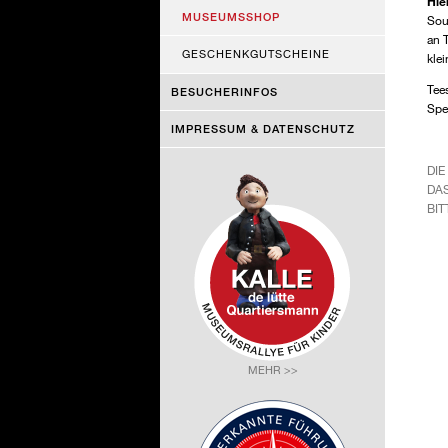
Hie
MUSEUMSSHOP
Sou
an 
GESCHENKGUTSCHEINE
kle
Tee
BESUCHERINFOS
Spe
IMPRESSUM & DATENSCHUTZ
DIE
DA
BIT
MEHR >>