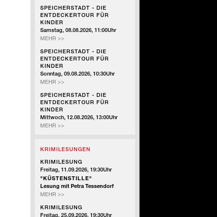
-
SPEICHERSTADT - DIE
DIE
ENTDECKERTOUR FÜR
ENTDECKERTOUR
KINDER
FÜR
Samstag, 08.08.2026, 11:00Uhr
KINDER
SPEICHERSTADT
MEHR >>
-
SPEICHERSTADT - DIE
DIE
ENTDECKERTOUR FÜR
ENTDECKERTOUR
KINDER
FÜR
Sonntag, 09.08.2026, 10:30Uhr
KINDER
SPEICHERSTADT
MEHR >>
-
SPEICHERSTADT - DIE
DIE
ENTDECKERTOUR FÜR
ENTDECKERTOUR
KINDER
FÜR
Mittwoch, 12.08.2026, 13:00Uhr
KINDER
SPEICHERSTADT
MEHR >>
-
DIE
KRIMILESUNGEN
ENTDECKERTOUR
FÜR
KRIMILESUNG
KINDER
Freitag, 11.09.2026, 19:30Uhr
"KÜSTENSTILLE"
Lesung mit Petra Tessendorf
KRIMILESUNG
MEHR >>
KRIMILESUNG
Freitag, 25.09.2026, 19:30Uhr