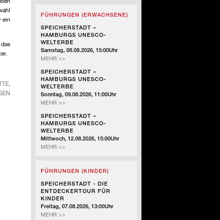
eben
-
wahl
FÜHRUNGEN (ERWACHSENE)
SZENISCHE
 ein
FÜHRUNG
SPEICHERSTADT –
HAMBURGS UNESCO-
WELTERBE
 das
Samstag, 08.08.2026, 15:00Uhr
er.
SPEICHERSTADT
MEHR >>
–
SPEICHERSTADT –
HAMBURGS
HAMBURGS UNESCO-
TE,
UNESCO-
WELTERBE
WELTERBE
GEN
Sonntag, 09.08.2026, 11:00Uhr
SPEICHERSTADT
MEHR >>
–
SPEICHERSTADT –
HAMBURGS
HAMBURGS UNESCO-
UNESCO-
WELTERBE
WELTERBE
Mittwoch, 12.08.2026, 15:00Uhr
SPEICHERSTADT
MEHR >>
–
HAMBURGS
FÜHRUNGEN (KINDER)
UNESCO-
WELTERBE
SPEICHERSTADT - DIE
ENTDECKERTOUR FÜR
KINDER
Freitag, 07.08.2026, 13:00Uhr
SPEICHERSTADT
MEHR >>