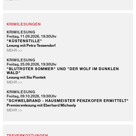
-
KINDER
DIE
ENTDECKERTOUR
FÜR
KINDER
KRIMILESUNGEN
KRIMILESUNG
Freitag, 11.09.2026, 19:30Uhr
"KÜSTENSTILLE"
Lesung mit Petra Tessendorf
KRIMILESUNG
MEHR >>
KRIMILESUNG
Freitag, 25.09.2026, 19:30Uhr
"BLUTROTER SOMMER" UND "DER WOLF IM DUNKLEN
WALD"
Lesung mit Sia Piontek
KRIMILESUNG
MEHR >>
KRIMILESUNG
Freitag, 09.10.2026, 19:30Uhr
"SCHWELBRAND - HAUSMEISTER PENZKOFER ERMITTELT"
Premierenlesung mit Eberhard Michaely
KRIMILESUNG
MEHR >>
TEEVERKOSTUNGEN