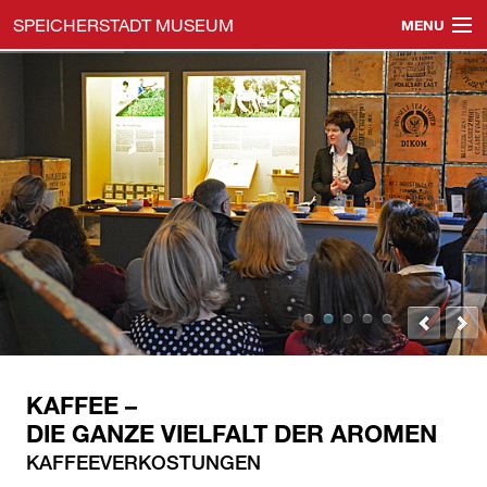
SPEICHERSTADT MUSEUM
MENU
Navigation
Speicherstadtmuseum
überspringen
Öffentliche Führungen
Gruppenführungen
Veranstaltungen
Events & Location
Shop & Gutscheine
Besucherinfos
KAFFEE –
Impressum & Datenschutz
DIE GANZE VIELFALT DER AROMEN
KAFFEEVERKOSTUNGEN