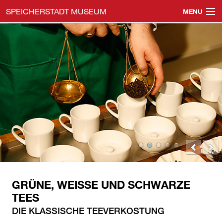
SPEICHERSTADT MUSEUM
MENU
Navigation
Speicherstadtmuseum
überspringen
Öffentliche Führungen
Gruppenführungen
Veranstaltungen
Events & Location
Shop & Gutscheine
Besucherinfos
GRÜNE, WEISSE UND SCHWARZE
Impressum & Datenschutz
TEES
DIE KLASSISCHE TEEVERKOSTUNG