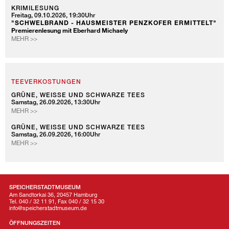
KRIMILESUNG
Freitag, 09.10.2026, 19:30Uhr
"SCHWELBRAND - HAUSMEISTER PENZKOFER ERMITTELT"
Premierenlesung mit Eberhard Michaely
KRIMILESUNG
MEHR >>
TEEVERKOSTUNGEN
GRÜNE, WEISSE UND SCHWARZE TEES
Samstag, 26.09.2026, 13:30Uhr
GRÜNE,
MEHR >>
WEISSE
UND
GRÜNE, WEISSE UND SCHWARZE TEES
Samstag, 26.09.2026, 16:00Uhr
SCHWARZE
GRÜNE,
MEHR >>
TEES
WEISSE
UND
SCHWARZE
TEES
SPEICHERSTADTMUSEUM
Am Sandtorkai 36, 20457 Hamburg
Tel. 040 / 32 11 91, Fax 040 / 32 15 30
info@speicherstadtmuseum.de
ÖFFNUNGSZEITEN