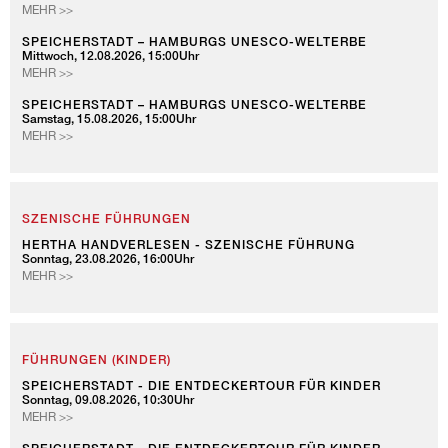
SPEICHERSTADT
MEHR >>
–
HAMBURGS
SPEICHERSTADT – HAMBURGS UNESCO-WELTERBE
Mittwoch, 12.08.2026, 15:00Uhr
UNESCO-
SPEICHERSTADT
MEHR >>
WELTERBE
–
HAMBURGS
SPEICHERSTADT – HAMBURGS UNESCO-WELTERBE
Samstag, 15.08.2026, 15:00Uhr
UNESCO-
SPEICHERSTADT
MEHR >>
WELTERBE
–
HAMBURGS
UNESCO-
WELTERBE
SZENISCHE FÜHRUNGEN
HERTHA HANDVERLESEN - SZENISCHE FÜHRUNG
Sonntag, 23.08.2026, 16:00Uhr
HERTHA
MEHR >>
HANDVERLESEN
-
SZENISCHE
FÜHRUNG
FÜHRUNGEN (KINDER)
SPEICHERSTADT - DIE ENTDECKERTOUR FÜR KINDER
Sonntag, 09.08.2026, 10:30Uhr
SPEICHERSTADT
MEHR >>
-
DIE