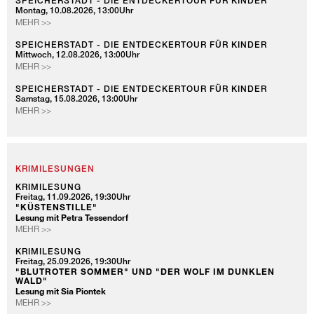
SPEICHERSTADT - DIE ENTDECKERTOUR FÜR KINDER
Montag, 10.08.2026, 13:00Uhr
ENTDECKERTOUR
SPEICHERSTADT
MEHR >>
FÜR
-
KINDER
DIE
SPEICHERSTADT - DIE ENTDECKERTOUR FÜR KINDER
Mittwoch, 12.08.2026, 13:00Uhr
ENTDECKERTOUR
SPEICHERSTADT
MEHR >>
FÜR
-
KINDER
DIE
SPEICHERSTADT - DIE ENTDECKERTOUR FÜR KINDER
Samstag, 15.08.2026, 13:00Uhr
ENTDECKERTOUR
SPEICHERSTADT
MEHR >>
FÜR
-
KINDER
DIE
ENTDECKERTOUR
FÜR
KINDER
KRIMILESUNGEN
KRIMILESUNG
Freitag, 11.09.2026, 19:30Uhr
"KÜSTENSTILLE"
Lesung mit Petra Tessendorf
KRIMILESUNG
MEHR >>
KRIMILESUNG
Freitag, 25.09.2026, 19:30Uhr
"BLUTROTER SOMMER" UND "DER WOLF IM DUNKLEN
WALD"
Lesung mit Sia Piontek
KRIMILESUNG
MEHR >>